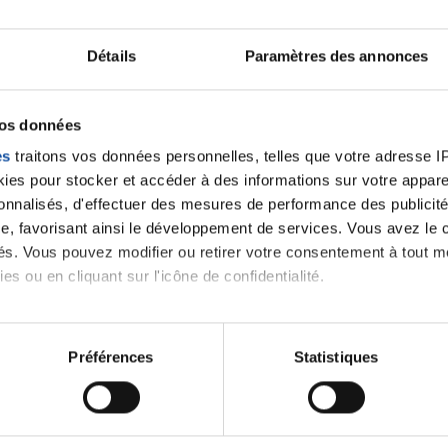
Lancer une discussio
Détails
Paramètres des annonces
velle discussion, vous aurez besoin de vous connecter ou
vos données
es
traitons vos données personnelles, telles que votre adresse IP,
Se connecter
Créer un nouveau compte
es pour stocker et accéder à des informations sur votre appareil
sonnalisés, d'effectuer des mesures de performance des publicité
e, favorisant ainsi le développement de services. Vous avez le ch
ités. Vous pouvez modifier ou retirer votre consentement à tout 
es ou en cliquant sur l'icône de confidentialité.
imerions également :
tions sur votre localisation géographique qui peuvent être précis
Préférences
Statistiques
eil en l'analysant activement pour en relever les caractéristique
Thématiques
aitement de vos données personnelles et définir vos préférences