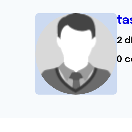
ta
2 d
0 