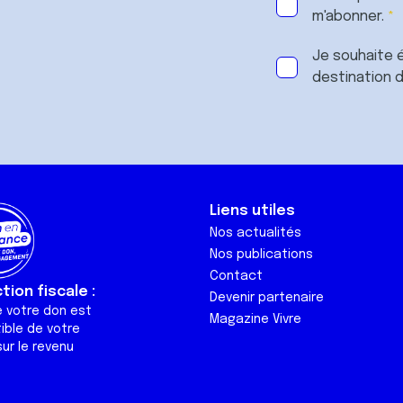
m'abonner.
Je souhaite é
destination 
Liens utiles
Nos actualités
Nos publications
Contact
ion fiscale :
Devenir partenaire
e votre don est
Magazine Vivre
ible de votre
ur le revenu