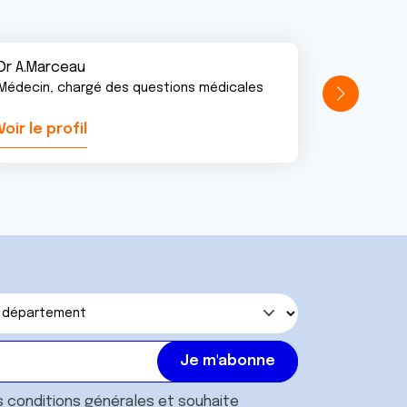
Dr A.Marceau
Médecin, chargé des questions médicales
Voir le profil
Voir le pr
s
conditions générales
et souhaite