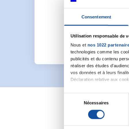
Consentement
Pour lancer une nou
Utilisation responsable de 
Nous et
nos 1022 partenair
technologies comme les cooki
publicités et du contenu per
réaliser des études d’audienc
vos données et à leurs final
Déclaration relative aux cooki
Si vous le permettez, nous a
S
Collecter des informa
Nécessaires
é
Identifier votre appar
l
digitales).
e
Pour en savoir plus sur le tr
c