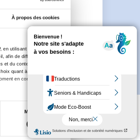
n
À propos des cookies
 de créer un compte.
 en utilisant des
, afin de diffuser des
s et du contenu, ainsi que de
oix quant à l'utilisation de
moment en consultant la
es à plusieurs mètres près
Marketing
s spécifiques (empreintes
, reportez-vous à la
section «