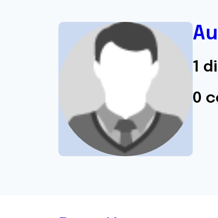
Au
1 d
0 