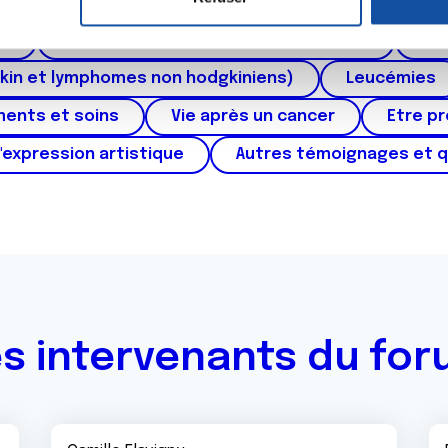
ctum
Cancer de l'appareil génital féminin (col et 
e personnaliser le contenu et les annonces, d'offrir des fonctio
rafic. Nous partageons également des informations sur l'utilisati
au
Cancers urologiques (rein et vessie)
Can
, de publicité et d'analyse, qui peuvent combiner celles-ci avec
kin et lymphomes non hodgkiniens)
Leucémies
ils ont collectées lors de votre utilisation de leurs services.
ments et soins
Vie après un cancer
Etre p
'expression artistique
Autres témoignages et 
s intervenants du fo