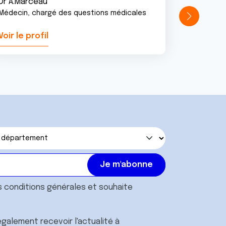
Dr A.Marceau
Médecin, chargé des questions médicales
Voir le profil
Voir le pr
s
conditions générales
et souhaite
galement recevoir l'actualité à