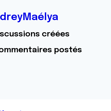
dreyMaélya
iscussions créées
commentaires postés