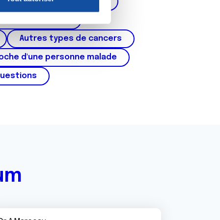
corps de l'utérus, ovaires)
nnalités relatives aux médias
on de notre site avec nos
cer du testicule
 d'autres informations que
Autres types de cancers
roche d'une personne malade
questions
rum