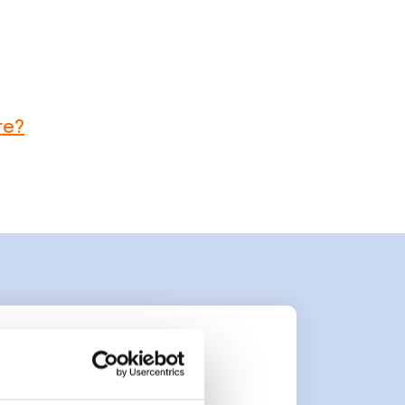
re?
n