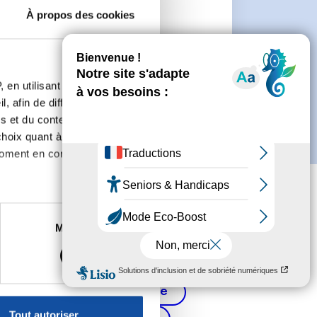
À propos des cookies
 de créer un compte.
 en utilisant des
, afin de diffuser des
s et du contenu, ainsi que de
oix quant à l'utilisation de
moment en consultant la
es à plusieurs mètres près
Marketing
s spécifiques (empreintes
, reportez-vous à la
section «
Cancer de la prostate
claration sur les cookies.
Tout autoriser