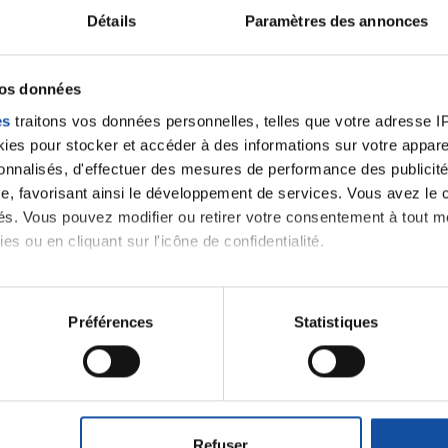
Détails
Paramètres des annonces
velle discussion, vous aurez besoin de vous connecter ou
Se connecter
Créer un nouveau compte
vos données
es
traitons vos données personnelles, telles que votre adresse IP,
es pour stocker et accéder à des informations sur votre appareil
sonnalisés, d'effectuer des mesures de performance des publicité
e, favorisant ainsi le développement de services. Vous avez le ch
ités. Vous pouvez modifier ou retirer votre consentement à tout 
es ou en cliquant sur l'icône de confidentialité.
imerions également :
tions sur votre localisation géographique qui peuvent être précis
Préférences
Statistiques
Thématiques
eil en l'analysant activement pour en relever les caractéristique
aitement de vos données personnelles et définir vos préférences
roïde et des voies respiratoires
Cancer du sein
er ou retirer votre consentement à tout moment à partir de la dé
Refuser