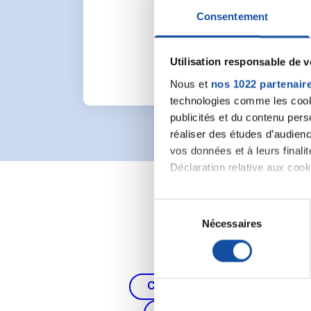
Pour lancer une nou
Consentement
Utilisation responsable de 
Nous et
nos 1022 partenair
technologies comme les cooki
publicités et du contenu per
réaliser des études d’audienc
vos données et à leurs final
Déclaration relative aux cooki
Si vous le permettez, nous a
S
Collecter des informa
Nécessaires
é
Identifier votre appar
l
digitales).
e
Pour en savoir plus sur le tr
c
Cancer du poumon, de la thy
Détails »
. Vous pouvez modifi
t
i