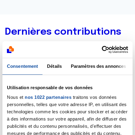
Dernières contributions
28/01/2019
Création de la discussion
Jeûner pendant la
chimiothérapie
Consentement
Détails
Paramètres des annonces
10/11/2018
Commentaire
de la discussion
curage
Utilisation responsable de vos données
ganglionnaire pelvien, aortien et inguinal
Nous et
nos 1022 partenaires
traitons vos données
personnelles, telles que votre adresse IP, en utilisant des
01/11/2018
technologies comme les cookies pour stocker et accéder
Création de la discussion
curage ganglionnaire
à des informations sur votre appareil, afin de diffuser des
pelvien, aortien et inguinal
publicités et du contenu personnalisés, d'effectuer des
mesures de performance des publicités et du contenu,