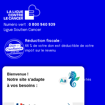
Numéro vert :
0 800 940 939
Ligue Soutien Cancer
Réduction fiscale :
66 % de votre don est déductible de votre
impôt sur le revenu
Liens utiles
Espaces
Nos actualités
Forum
Nos publications
Espace Ligue & comités
Contact
Espace chercheur
Devenir partenaire
Espace presse
Magazine Vivre
Intranet