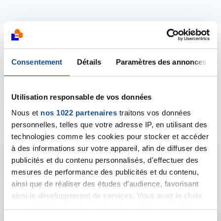
Dernières contributions
Consentement
Détails
Paramètres des annonces
05/11/2018
Création de la discussion
CATHETHER INTRA
Utilisation responsable de vos données
THECAL
Nous et
nos 1022 partenaires
traitons vos données
personnelles, telles que votre adresse IP, en utilisant des
technologies comme les cookies pour stocker et accéder
à des informations sur votre appareil, afin de diffuser des
publicités et du contenu personnalisés, d'effectuer des
Les intervenants du
mesures de performance des publicités et du contenu,
ainsi que de réaliser des études d’audience, favorisant
forum
ainsi le développement de services. Vous avez le choix
quant à l'utilisation de vos données et à leurs finalités.
Vous pouvez modifier ou retirer votre consentement à