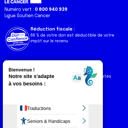
Numéro vert :
0 800 940 939
Ligue Soutien Cancer
Réduction fiscale :
66 % de votre don est déductible de votre
impôt sur le revenu
Liens utiles
Espaces
Nos actualités
Forum
Nos publications
Espace Ligue & comités
Contact
Espace chercheur
Devenir partenaire
Espace presse
Magazine Vivre
Intranet
Réseaux sociaux