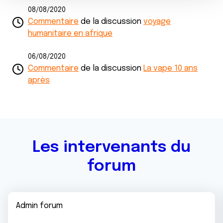
e
partageons également des informations sur l'utilisation de
08/08/2020
n
notre site avec nos partenaires de médias sociaux, de
Commentaire
de la discussion
voyage
t
publicité et d'analyse, qui peuvent combiner celles-ci
humanitaire en afrique
avec d'autres informations que vous leur avez fournies
ou qu'ils ont collectées lors de votre utilisation de leurs
06/08/2020
services.
Commentaire
de la discussion
La vape 10 ans
après
Les intervenants du
forum
Admin forum