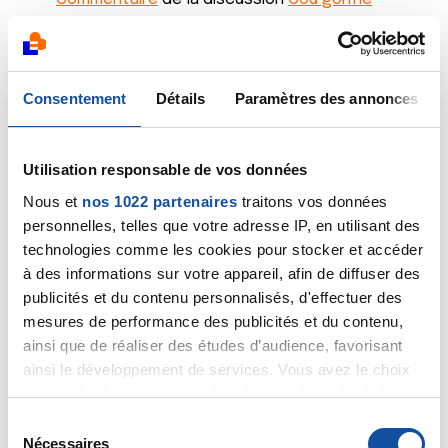
15/05/2021
Commentaire
de la discussion
Légalité du CBD en
France
Consentement
Détails
Paramètres des annonces
17/03/2021
Commentaire
de la discussion
La vie avec un
Utilisation responsable de vos données
cancer
Nous et
nos 1022 partenaires
traitons vos données
personnelles, telles que votre adresse IP, en utilisant des
07/01/2021
technologies comme les cookies pour stocker et accéder
Commentaire
de la discussion
cancer poumon et
à des informations sur votre appareil, afin de diffuser des
tabac
publicités et du contenu personnalisés, d'effectuer des
mesures de performance des publicités et du contenu,
21/09/2020
ainsi que de réaliser des études d’audience, favorisant
Commentaire
de la discussion
cancer du larynx
ainsi le développement de services. Vous avez le choix
quant à l'utilisation de vos données et à leurs finalités.
12/09/2020
Vous pouvez modifier ou retirer votre consentement à
Commentaire
de la discussion
J'ai rencontré un
S
tout moment en consultant la Déclaration relative aux
Nécessaires
homme atteint d un cancer du pancreas
é