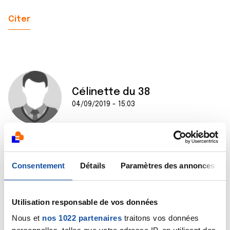
Citer
Célinette du 38
04/09/2019 - 15:03
Bonjour,
Pour ma part, j'ai pratiqué du yoga et du pilâtes
Consentement
Détails
Paramètres des annonces
pendant ma chimio et c'était vraiment très bien, ça
permet de garder une activité physique bienveillante
et qui respecte la fatigue que l'on peut ressentir.
Utilisation responsable de vos données
De la même manière, je déconseille la piscine pendant
Nous et
nos 1022 partenaires
traitons vos données
la chimio, c'est un nid à microbes.
Cordialement,