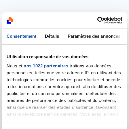
Dernières contributions
Consentement
Détails
Paramètres des annonces
20/12/2018
Création de la discussion
Mastectomie +
Utilisation responsable de vos données
reconstruction bilaterale par prothèse
Nous et
nos 1022 partenaires
traitons vos données
personnelles, telles que votre adresse IP, en utilisant des
technologies comme les cookies pour stocker et accéder
à des informations sur votre appareil, afin de diffuser des
publicités et du contenu personnalisés, d'effectuer des
Les intervenants du
mesures de performance des publicités et du contenu,
ainsi que de réaliser des études d’audience, favorisant
forum
ainsi le développement de services. Vous avez le choix
quant à l'utilisation de vos données et à leurs finalités.
Vous pouvez modifier ou retirer votre consentement à