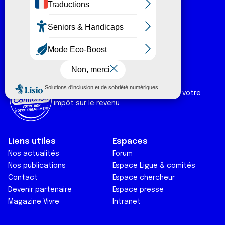
Numéro vert :
0 800 940 939
Ligue Soutien Cancer
Réduction fiscale :
66 % de votre don est déductible de votre
impôt sur le revenu
Liens utiles
Espaces
Nos actualités
Forum
Nos publications
Espace Ligue & comités
Contact
Espace chercheur
Devenir partenaire
Espace presse
Magazine Vivre
Intranet