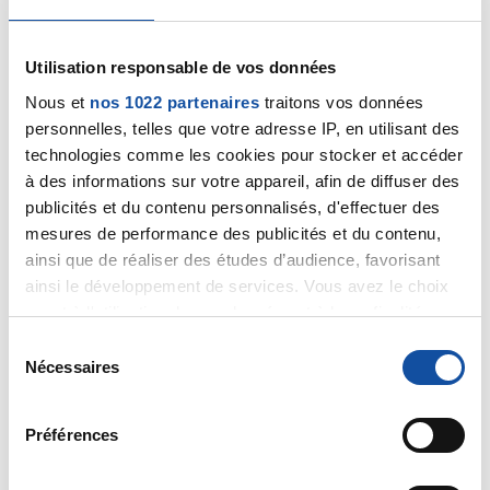
30/04/2019
Commentaire
de la discussion
Cancer du poumon
Utilisation responsable de vos données
29/04/2019
Nous et
nos 1022 partenaires
traitons vos données
Commentaire
de la discussion
Cancer du poumon
personnelles, telles que votre adresse IP, en utilisant des
technologies comme les cookies pour stocker et accéder
29/04/2019
à des informations sur votre appareil, afin de diffuser des
Création de la discussion
Cancer du poumon
publicités et du contenu personnalisés, d'effectuer des
mesures de performance des publicités et du contenu,
19/04/2019
ainsi que de réaliser des études d’audience, favorisant
Création de la discussion
Cancer du poumon
ainsi le développement de services. Vous avez le choix
quant à l'utilisation de vos données et à leurs finalités.
02/04/2019
Vous pouvez modifier ou retirer votre consentement à
S
Création de la discussion
Peur du cancer du
tout moment en consultant la Déclaration relative aux
Nécessaires
é
pancréas
cookies ou en cliquant sur l'icône de confidentialité.
l
e
25/03/2019
Préférences
Si vous le permettez, nous aimerions également :
c
Commentaire
de la discussion
Peur du cancer du
Collecter des informations sur votre localisation
t
pancréas