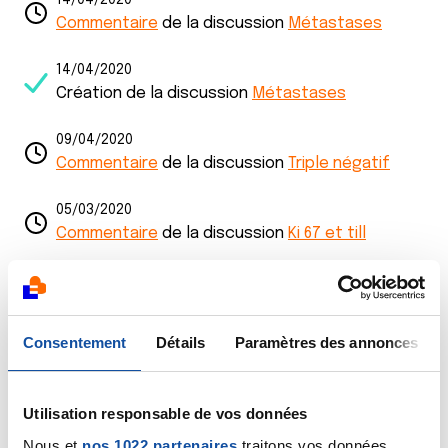
14/04/2020
Commentaire
de la discussion
Métastases
14/04/2020
Création de la discussion
Métastases
09/04/2020
Commentaire
de la discussion
Triple négatif
05/03/2020
Commentaire
de la discussion
Ki 67 et till
05/03/2020
Création de la discussion
Ki 67 et till
Consentement
Détails
Paramètres des annonces
14/02/2020
Commentaire
de la discussion
Triple négatif
Utilisation responsable de vos données
14/02/2020
Création de la discussion
Triple négatif
Nous et
nos 1022 partenaires
traitons vos données