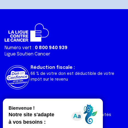
Numéro vert :
0 800 940 939
Ligue Soutien Cancer
Réduction fiscale :
66 % de votre don est déductible de votre
impôt sur le revenu
Liens utiles
Espaces
Nos actualités
Forum
Nos publications
Espace Ligue & comités
Contact
Espace chercheur