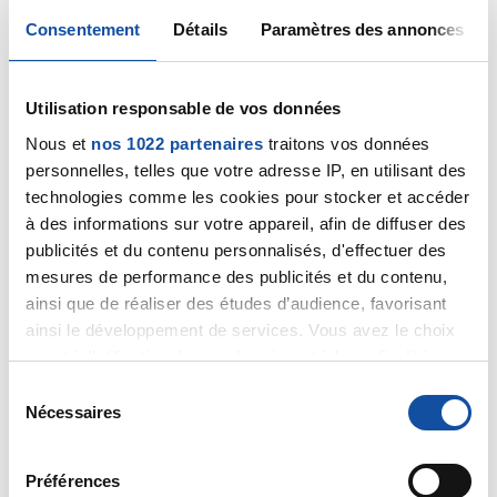
Consentement
Détails
Paramètres des annonces
27/04/2019
Commentaire
de la discussion
Les bouquets de
roses meurent...
Utilisation responsable de vos données
Nous et
nos 1022 partenaires
traitons vos données
26/04/2019
personnelles, telles que votre adresse IP, en utilisant des
Commentaire
de la discussion
Très peur...
technologies comme les cookies pour stocker et accéder
à des informations sur votre appareil, afin de diffuser des
26/04/2019
publicités et du contenu personnalisés, d'effectuer des
Commentaire
de la discussion
sacrum d'ewing
mesures de performance des publicités et du contenu,
ainsi que de réaliser des études d’audience, favorisant
26/04/2019
ainsi le développement de services. Vous avez le choix
Commentaire
de la discussion
Besoin d'aide
quant à l'utilisation de vos données et à leurs finalités.
Vous pouvez modifier ou retirer votre consentement à
S
26/04/2019
tout moment en consultant la Déclaration relative aux
Nécessaires
Commentaire
de la discussion
sacrum d'ewing
é
cookies ou en cliquant sur l'icône de confidentialité.
l
23/04/2019
e
Préférences
Si vous le permettez, nous aimerions également :
Commentaire
de la discussion
Très peur...
c