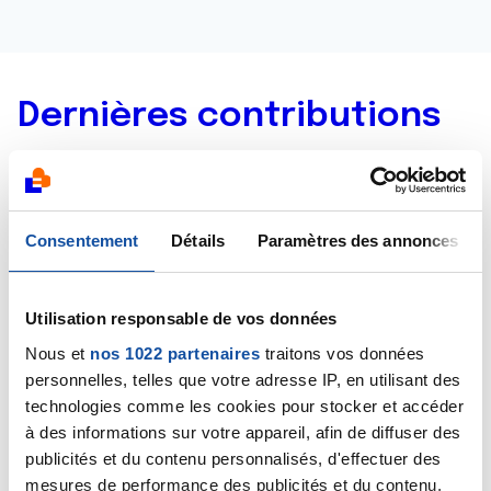
Dernières contributions
17/06/2019
Création de la discussion
Peur d’avoir un cancer
du pancréas
Consentement
Détails
Paramètres des annonces
29/03/2019
Commentaire
de la discussion
Soupçonne un
Utilisation responsable de vos données
cancer du pancréas
Nous et
nos 1022 partenaires
traitons vos données
personnelles, telles que votre adresse IP, en utilisant des
28/03/2019
technologies comme les cookies pour stocker et accéder
Création de la discussion
Soupçonne un cancer
à des informations sur votre appareil, afin de diffuser des
du pancréas
publicités et du contenu personnalisés, d'effectuer des
mesures de performance des publicités et du contenu,