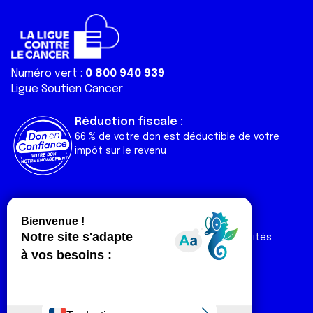
Numéro vert :
0 800 940 939
Ligue Soutien Cancer
Réduction fiscale :
66 % de votre don est déductible de votre
impôt sur le revenu
Liens utiles
Espaces
Nos actualités
Forum
Nos publications
Espace Ligue & comités
Contact
Espace chercheur
Devenir partenaire
Espace presse
Magazine Vivre
Intranet