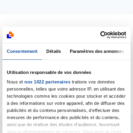
Dernières contributions
07/04/2019
Consentement
Détails
Paramètres des annonces
Création de la discussion
Votre expérience avec
la gastrotomie (cancer ORL)
Utilisation responsable de vos données
07/04/2019
Nous et
nos 1022 partenaires
traitons vos données
Commentaire
de la discussion
Jeune
personnelles, telles que votre adresse IP, en utilisant des
thérapeutique
technologies comme les cookies pour stocker et accéder
à des informations sur votre appareil, afin de diffuser des
publicités et du contenu personnalisés, d'effectuer des
mesures de performance des publicités et du contenu,
ainsi que de réaliser des études d’audience, favorisant
Les intervenants du
ainsi le développement de services. Vous avez le choix