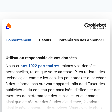
Dernières contributions
Consentement
Détails
Paramètres des annonces
27/01/2020
Création de la discussion
deuil suite à cancer
pancreas
Utilisation responsable de vos données
Nous et
nos 1022 partenaires
traitons vos données
11/04/2019
Création de la discussion
Cancer pancreas
personnelles, telles que votre adresse IP, en utilisant des
technologies comme les cookies pour stocker et accéder
à des informations sur votre appareil, afin de diffuser des
publicités et du contenu personnalisés, d'effectuer des
mesures de performance des publicités et du contenu,
ainsi que de réaliser des études d’audience, favorisant
Les intervenants du
ainsi le développement de services. Vous avez le choix