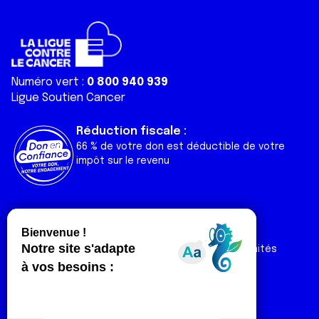
Numéro vert :
0 800 940 939
Ligue Soutien Cancer
Réduction fiscale :
66 % de votre don est déductible de votre
impôt sur le revenu
Liens utiles
Espaces
Nos actualités
Forum
Nos publications
Espace Ligue & comités
Contact
Espace chercheur
Devenir partenaire
Espace presse
Magazine Vivre
Intranet