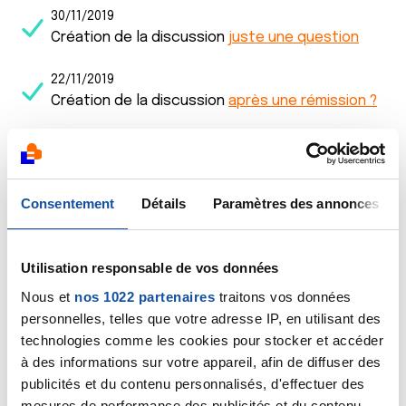
30/11/2019
Création de la discussion
juste une question
22/11/2019
Création de la discussion
après une rémission ?
20/11/2019
Création de la discussion
après une rémission ?
Consentement
Détails
Paramètres des annonces
17/10/2019
Commentaire
de la discussion
Toux
Utilisation responsable de vos données
15/10/2019
Commentaire
de la discussion
Cirrhose
Nous et
nos 1022 partenaires
traitons vos données
decompensee
personnelles, telles que votre adresse IP, en utilisant des
technologies comme les cookies pour stocker et accéder
12/10/2019
à des informations sur votre appareil, afin de diffuser des
Commentaire
de la discussion
Marre des
publicités et du contenu personnalisés, d'effectuer des
hypocondriaques
mesures de performance des publicités et du contenu,