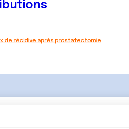
ibutions
x de récidive après prostatectomie
Lancer une discussio