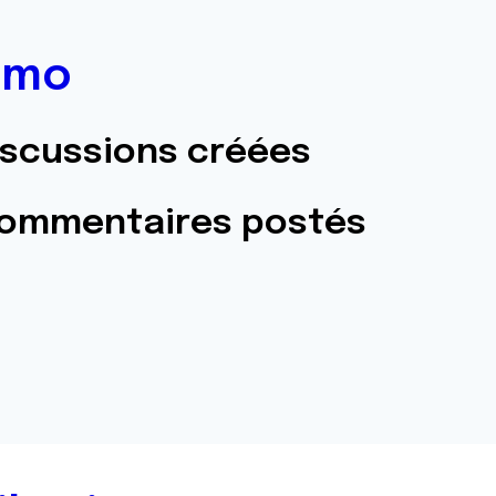
imo
iscussions créées
commentaires postés