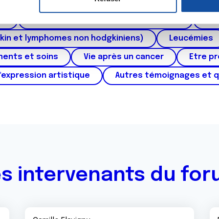
ctum
Cancer de l'appareil génital féminin (col et 
e personnaliser le contenu et les annonces, d'offrir des fonctio
rafic. Nous partageons également des informations sur l'utilisati
au
Cancers urologiques (rein et vessie)
Can
, de publicité et d'analyse, qui peuvent combiner celles-ci avec
kin et lymphomes non hodgkiniens)
Leucémies
ils ont collectées lors de votre utilisation de leurs services.
ments et soins
Vie après un cancer
Etre p
'expression artistique
Autres témoignages et 
s intervenants du fo