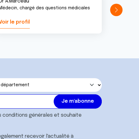
Dr A.Marceau
Médecin, chargé des questions médicales
Voir le profil
Voir le pr
s
conditions générales
et souhaite
galement recevoir l'actualité à