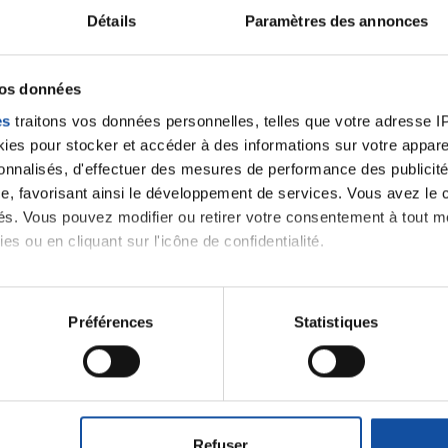
Détails
Paramètres des annonces
velle discussion, vous aurez besoin de vous connecter ou
Se connecter
Créer un nouveau compte
vos données
es
traitons vos données personnelles, telles que votre adresse IP,
es pour stocker et accéder à des informations sur votre appareil
sonnalisés, d'effectuer des mesures de performance des publicité
e, favorisant ainsi le développement de services. Vous avez le ch
ités. Vous pouvez modifier ou retirer votre consentement à tout 
es ou en cliquant sur l'icône de confidentialité.
imerions également :
tions sur votre localisation géographique qui peuvent être précis
Préférences
Statistiques
Thématiques
eil en l'analysant activement pour en relever les caractéristique
aitement de vos données personnelles et définir vos préférences
roïde et des voies respiratoires
Cancer du sein
er ou retirer votre consentement à tout moment à partir de la dé
Refuser