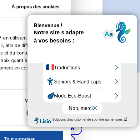
À propos des cookies
 de créer un compte.
 en utilisant des
, afin de diffuser des
s et du contenu, ainsi que de
oix quant à l'utilisation de
moment en consultant la
es à plusieurs mètres près
Marketing
s spécifiques (empreintes
, reportez-vous à la
section «
Cancer de la prostate
claration sur les cookies.
Tout autoriser