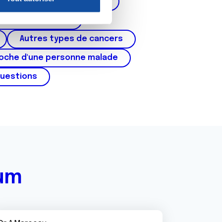
corps de l'utérus, ovaires)
nnalités relatives aux médias
on de notre site avec nos
cer du testicule
 d'autres informations que
Autres types de cancers
roche d'une personne malade
questions
rum