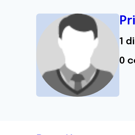
Pr
1 d
0 