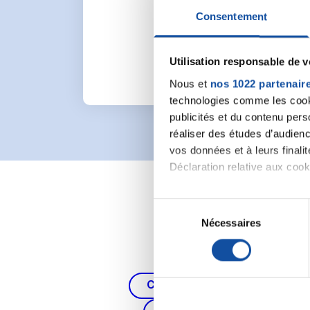
Pour lancer une nou
Consentement
Utilisation responsable de 
Nous et
nos 1022 partenair
technologies comme les cooki
publicités et du contenu per
réaliser des études d’audienc
vos données et à leurs final
Déclaration relative aux cooki
Si vous le permettez, nous a
S
Collecter des informa
Nécessaires
é
Identifier votre appar
l
digitales).
e
Pour en savoir plus sur le tr
c
Cancer du poumon, de la thy
Détails »
. Vous pouvez modifi
t
i