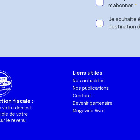
m'abonner.
Je souhaite é
destination 
Liens utiles
Nos actualités
Nos publications
Contact
ion fiscale :
Devenir partenaire
e votre don est
Magazine Vivre
ible de votre
ur le revenu