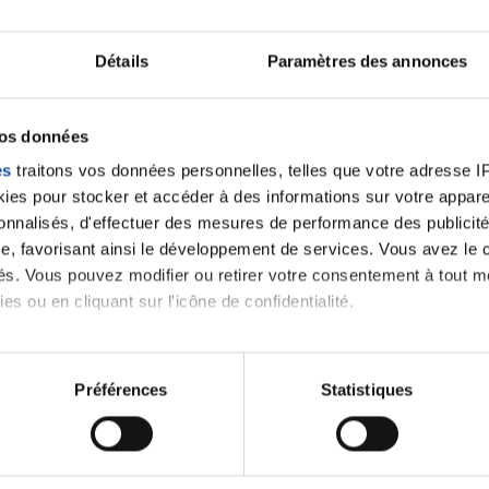
Lancer une discussio
Détails
Paramètres des annonces
velle discussion, vous aurez besoin de vous connecter ou
vos données
es
traitons vos données personnelles, telles que votre adresse IP,
Se connecter
Créer un nouveau compte
es pour stocker et accéder à des informations sur votre appareil
sonnalisés, d'effectuer des mesures de performance des publicité
e, favorisant ainsi le développement de services. Vous avez le ch
ités. Vous pouvez modifier ou retirer votre consentement à tout 
es ou en cliquant sur l'icône de confidentialité.
imerions également :
tions sur votre localisation géographique qui peuvent être précis
Préférences
Statistiques
eil en l'analysant activement pour en relever les caractéristique
Thématiques
aitement de vos données personnelles et définir vos préférences