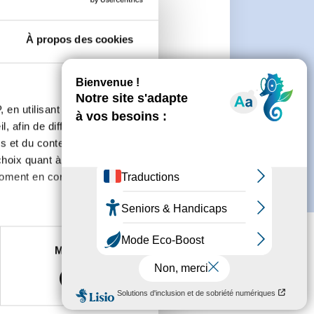
n
À propos des cookies
 de créer un compte.
 en utilisant des
, afin de diffuser des
s et du contenu, ainsi que de
oix quant à l'utilisation de
moment en consultant la
es à plusieurs mètres près
Marketing
s spécifiques (empreintes
, reportez-vous à la
section «