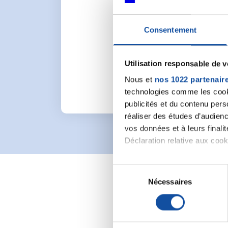
Consentement
Pour lancer une nou
Utilisation responsable de 
Nous et
nos 1022 partenair
technologies comme les cooki
publicités et du contenu per
réaliser des études d’audienc
vos données et à leurs final
Déclaration relative aux cooki
Si vous le permettez, nous a
S
Collecter des informa
Nécessaires
é
Identifier votre appar
l
digitales).
e
Pour en savoir plus sur le tr
c