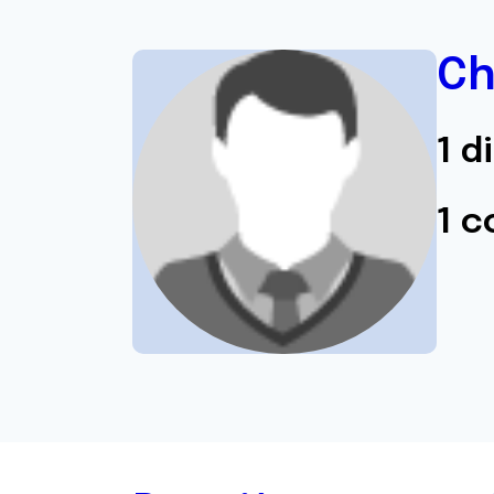
Ch
1 d
1 