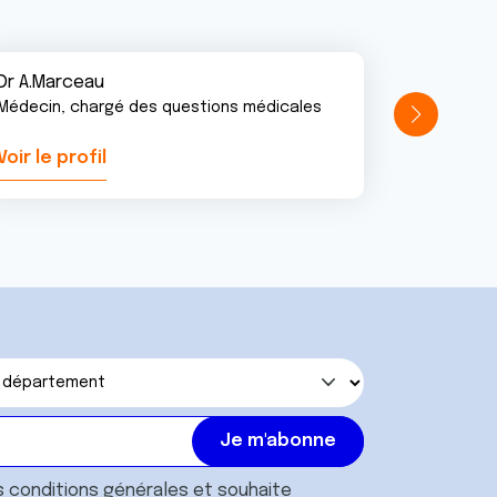
Dr A.Marceau
Médecin, chargé des questions médicales
Voir le profil
Voir le pr
s
conditions générales
et souhaite