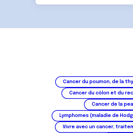
m
e
n
t
Cancer du poumon, de la thy
Cancer du côlon et du re
Cancer de la pe
Lymphomes (maladie de Hodg
Vivre avec un cancer, traite