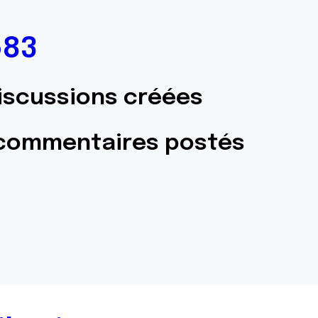
o83
iscussions créées
 commentaires postés