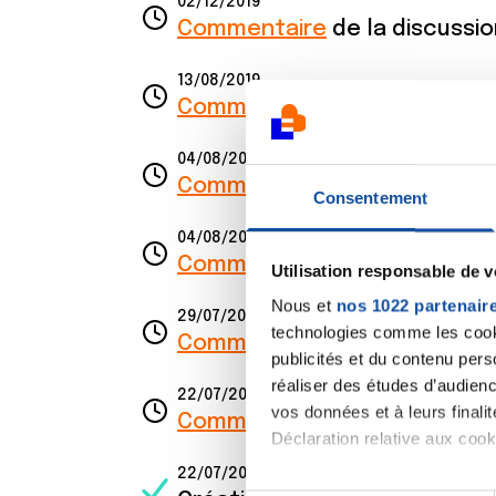
02/12/2019
Commentaire
de la discussi
13/08/2019
Commentaire
de la discussi
04/08/2019
Commentaire
de la discussi
Consentement
04/08/2019
Commentaire
de la discussi
Utilisation responsable de 
Nous et
nos 1022 partenair
29/07/2019
technologies comme les cooki
Commentaire
de la discussi
publicités et du contenu per
réaliser des études d’audienc
22/07/2019
vos données et à leurs final
Commentaire
de la discussi
Déclaration relative aux cooki
22/07/2019
Si vous le permettez, nous a