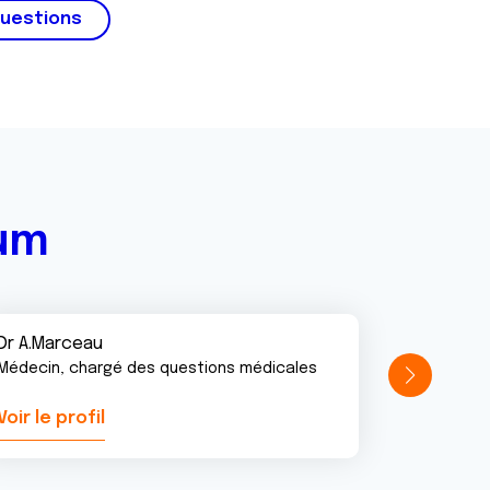
questions
rum
Dr A.Marceau
Médecin, chargé des questions médicales
Voir le profil
Voir le pr