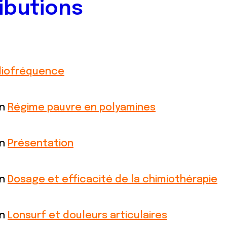
ibutions
diofréquence
on
Régime pauvre en polyamines
on
Présentation
on
Dosage et efficacité de la chimiothérapie
on
Lonsurf et douleurs articulaires