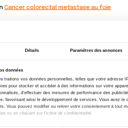
on
Cancer colorectal metastase au foie
on
Témoignage CHIP: chimiothérapie hyperther
on
Cancer du colon métastasés
Détails
Paramètres des annonces
on
Cancer du colon métastasés
vos données
es
traitons vos données personnelles, telles que votre adresse IP,
es pour stocker et accéder à des informations sur votre appareil
on
Taux de survie cancer colon
sonnalisés, d'effectuer des mesures de performance des publicité
e, favorisant ainsi le développement de services. Vous avez le ch
ités. Vous pouvez modifier ou retirer votre consentement à tout 
on
Taux de survie cancer colon
es ou en cliquant sur l'icône de confidentialité.
imerions également :