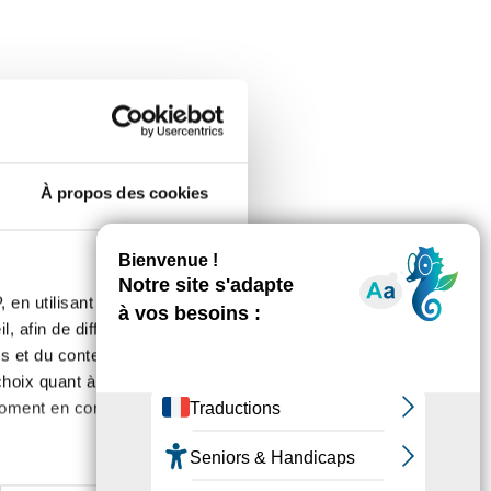
mique intrapéritonéale
À propos des cookies
 en utilisant des
, afin de diffuser des
s et du contenu, ainsi que de
oix quant à l'utilisation de
moment en consultant la