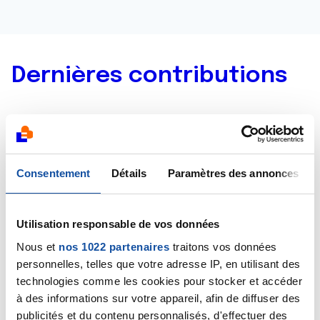
Dernières contributions
05/08/2019
Création de la discussion
ablation des seins
05/08/2019
Consentement
Détails
Paramètres des annonces
Création de la discussion
ablation des seins
02/08/2019
Utilisation responsable de vos données
Commentaire
de la discussion
PORTEUSE DU GÊNÉ
Nous et
nos 1022 partenaires
traitons vos données
BRCA2
personnelles, telles que votre adresse IP, en utilisant des
technologies comme les cookies pour stocker et accéder
01/08/2019
à des informations sur votre appareil, afin de diffuser des
Commentaire
de la discussion
PORTEUSE DU GÊNÉ
publicités et du contenu personnalisés, d'effectuer des