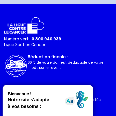
Numéro vert :
0 800 940 939
Ligue Soutien Cancer
Réduction fiscale :
66 % de votre don est déductible de votre
impôt sur le revenu
Liens utiles
Espaces
Nos actualités
Forum
Nos publications
Espace Ligue & comités
Contact
Espace chercheur
Devenir partenaire
Espace presse