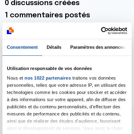
0 discussions créées
1 commentaires postés
Consentement
Détails
Paramètres des annonces
Dernières contributions
Utilisation responsable de vos données
17/12/2025
Commentaire
de la discussion
probleme
Nous et
nos 1022 partenaires
traitons vos données
bronchite qui dur
personnelles, telles que votre adresse IP, en utilisant des
technologies comme les cookies pour stocker et accéder
à des informations sur votre appareil, afin de diffuser des
publicités et du contenu personnalisés, d'effectuer des
mesures de performance des publicités et du contenu,
ainsi que de réaliser des études d’audience, favorisant
Les intervenants du
ainsi le développement de services. Vous avez le choix