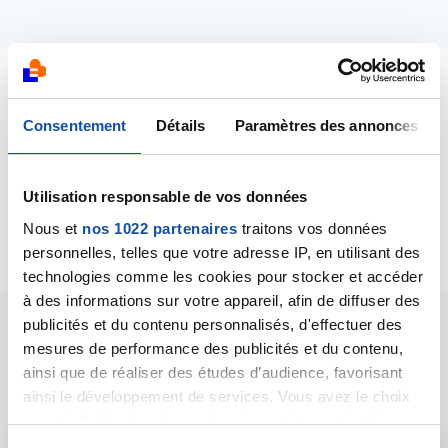
Dernières contributions
Consentement
Détails
Paramètres des annonces
15/08/2019
Création de la discussion
Cancer du pancréas -
Utilisation responsable de vos données
Alimentation
Nous et
nos 1022 partenaires
traitons vos données
personnelles, telles que votre adresse IP, en utilisant des
technologies comme les cookies pour stocker et accéder
à des informations sur votre appareil, afin de diffuser des
publicités et du contenu personnalisés, d'effectuer des
Les intervenants du
mesures de performance des publicités et du contenu,
ainsi que de réaliser des études d’audience, favorisant
forum
ainsi le développement de services. Vous avez le choix
quant à l'utilisation de vos données et à leurs finalités.
Vous pouvez modifier ou retirer votre consentement à