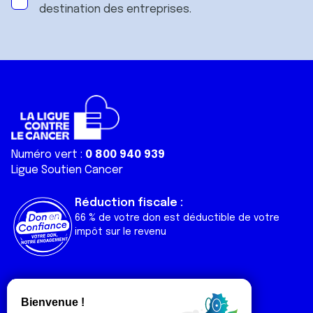
destination des entreprises.
Numéro vert :
0 800 940 939
Ligue Soutien Cancer
Réduction fiscale :
66 % de votre don est déductible de votre
impôt sur le revenu
Liens utiles
Espaces
Nos actualités
Forum