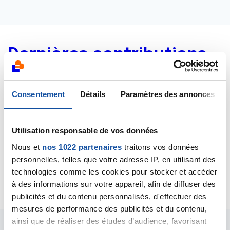
Dernières contributions
24/10/2019
Consentement
Détails
Paramètres des annonces
Commentaire
de la discussion
Cancer du poumon
24/10/2019
Utilisation responsable de vos données
Commentaire
de la discussion
Cancer du poumon
Nous et
nos 1022 partenaires
traitons vos données
24/10/2019
personnelles, telles que votre adresse IP, en utilisant des
Création de la discussion
Cancer du poumon
technologies comme les cookies pour stocker et accéder
à des informations sur votre appareil, afin de diffuser des
publicités et du contenu personnalisés, d'effectuer des
mesures de performance des publicités et du contenu,
ainsi que de réaliser des études d’audience, favorisant