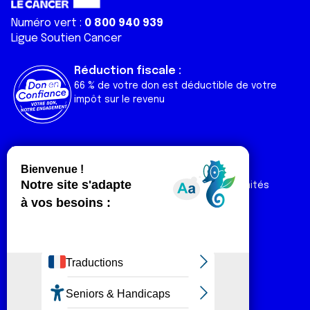
Numéro vert :
0 800 940 939
Ligue Soutien Cancer
Réduction fiscale :
66 % de votre don est déductible de votre
impôt sur le revenu
Liens utiles
Espaces
Nos actualités
Forum
Nos publications
Espace Ligue & comités
Contact
Espace chercheur
Devenir partenaire
Espace presse
Magazine Vivre
Intranet
Réseaux sociaux