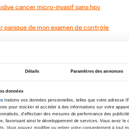
idive cancer micro-invasif sans hpv
r panique de mon examen de contrôle
on
Col uterin
on
Col uterin
Détails
Paramètres des annonces
on
Enceinte et cancer col de l’utérus
vos données
es
traitons vos données personnelles, telles que votre adresse IP,
es pour stocker et accéder à des informations sur votre appareil
ttis ascus
sonnalisés, d'effectuer des mesures de performance des publicité
e, favorisant ainsi le développement de services. Vous avez le ch
ités. Vous pouvez modifier ou retirer votre consentement à tout 