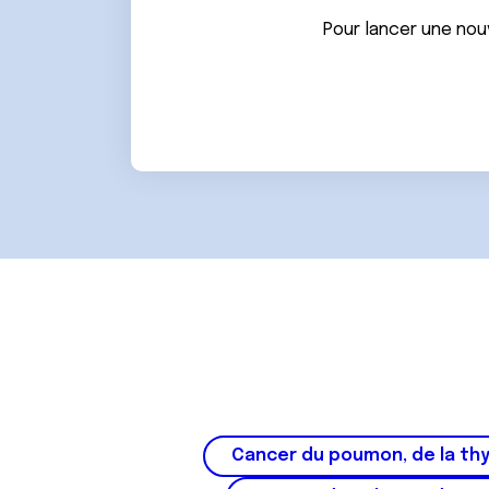
n
Pour lancer une nou
t
e
m
e
n
t
Cancer du poumon, de la thy