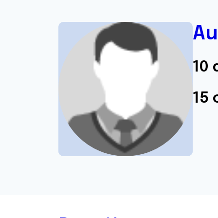
Au
10 
15