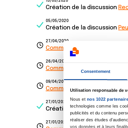
15/05/2020
Création de la discussion
Rec
05/05/2020
Création de la discussion
Peu
27/04/2020
Commentaire
de la discussi
26/04/2020
Commentaire
de la discussi
Consentement
09/04/2020
Commentaire
de la discussi
Utilisation responsable de 
Nous et
nos 1022 partenair
27/01/2020
technologies comme les cooki
Création de la discussion
Fro
publicités et du contenu per
réaliser des études d’audienc
27/01/2020
vos données et à leurs final