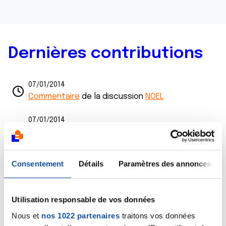
Dernières contributions
07/01/2014
Commentaire
de la discussion
NOEL
07/01/2014
Commentaire
de la discussion
fatigue liée à la
chimio
Consentement
Détails
Paramètres des annonces
06/01/2014
Commentaire
de la discussion
POUR JANNINE v
Utilisation responsable de vos données
06/01/2014
Création de la discussion
COURAGE ET BONNE
Nous et
nos 1022 partenaires
traitons vos données