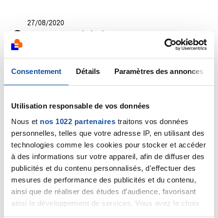
27/08/2020
Commentaire
de la discussion
PANTY DE
CONTENTION CUISSES
30/06/2020
Consentement
Détails
Paramètres des annonces
Création de la discussion
Recherche un magasin
spécialisé ...
Utilisation responsable de vos données
25/04/2020
Nous et
nos 1022 partenaires
traitons vos données
Création de la discussion
Reconstruction par
personnelles, telles que votre adresse IP, en utilisant des
lambeau dorsal et lipostructure
technologies comme les cookies pour stocker et accéder
à des informations sur votre appareil, afin de diffuser des
21/02/2020
publicités et du contenu personnalisés, d'effectuer des
Création de la discussion
Lymphe
mesures de performance des publicités et du contenu,
ainsi que de réaliser des études d’audience, favorisant
16/01/2020
ainsi le développement de services. Vous avez le choix
Création de la discussion
Kiné après
quant à l'utilisation de vos données et à leurs finalités.
reconstruction par lambeau dorsal