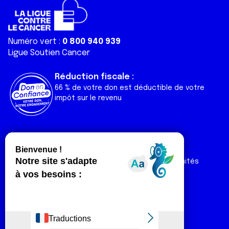
Numéro vert :
0 800 940 939
Ligue Soutien Cancer
Réduction fiscale :
66 % de votre don est déductible de votre
impôt sur le revenu
Liens utiles
Espaces
Nos actualités
Forum
Nos publications
Espace Ligue & comités
Contact
Espace chercheur
Devenir partenaire
Espace presse
Magazine Vivre
Intranet
Réseaux sociaux