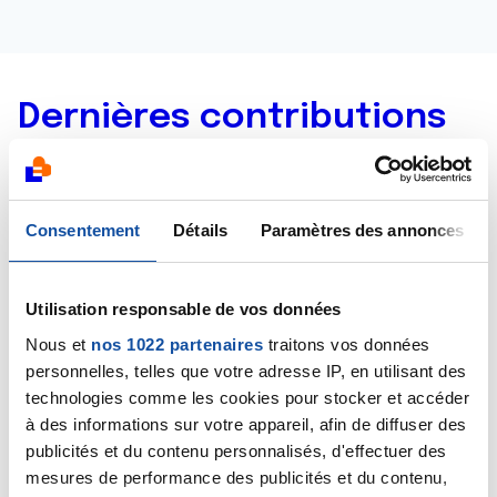
Dernières contributions
10/12/2019
Commentaire
de la discussion
Suite de remise en
Consentement
Détails
Paramètres des annonces
continuité après stomie
10/12/2019
Utilisation responsable de vos données
Commentaire
de la discussion
Remise en
continuité après stomie - cancer rectum
Nous et
nos 1022 partenaires
traitons vos données
personnelles, telles que votre adresse IP, en utilisant des
10/12/2019
technologies comme les cookies pour stocker et accéder
Commentaire
de la discussion
Fermeture stomie
à des informations sur votre appareil, afin de diffuser des
publicités et du contenu personnalisés, d'effectuer des
mesures de performance des publicités et du contenu,