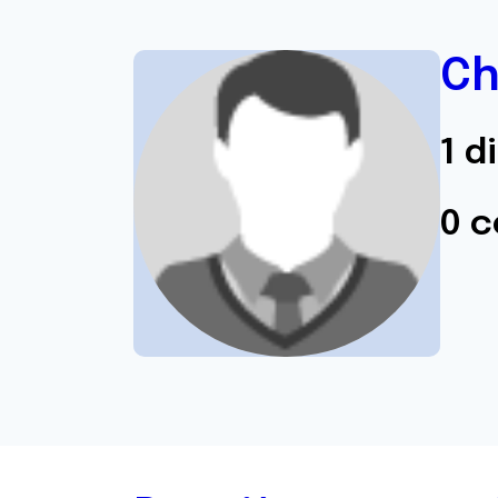
Ch
1 d
0 