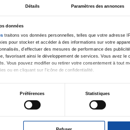
Détails
Paramètres des annonces
velle discussion, vous aurez besoin de vous connecter ou
Se connecter
Créer un nouveau compte
vos données
es
traitons vos données personnelles, telles que votre adresse IP,
es pour stocker et accéder à des informations sur votre appareil
sonnalisés, d'effectuer des mesures de performance des publicité
e, favorisant ainsi le développement de services. Vous avez le ch
ités. Vous pouvez modifier ou retirer votre consentement à tout 
es ou en cliquant sur l'icône de confidentialité.
imerions également :
tions sur votre localisation géographique qui peuvent être précis
Préférences
Statistiques
Thématiques
eil en l'analysant activement pour en relever les caractéristique
aitement de vos données personnelles et définir vos préférences
roïde et des voies respiratoires
Cancer du sein
er ou retirer votre consentement à tout moment à partir de la dé
Refuser