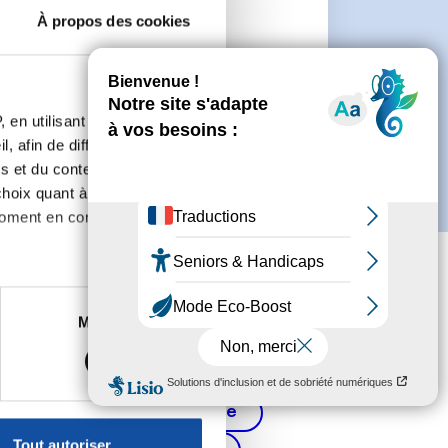
À propos des cookies
 de créer un compte.
 en utilisant des
, afin de diffuser des
s et du contenu, ainsi que de
oix quant à l'utilisation de
moment en consultant la
es à plusieurs mètres près
Marketing
s spécifiques (empreintes
, reportez-vous à la
section «
Cancer de la prostate
claration sur les cookies.
Tout autoriser