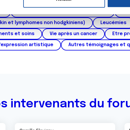
ctum
Cancer de l'appareil génital féminin (col et 
e personnaliser le contenu et les annonces, d'offrir des fonctio
rafic. Nous partageons également des informations sur l'utilisati
au
Cancers urologiques (rein et vessie)
Can
, de publicité et d'analyse, qui peuvent combiner celles-ci avec
kin et lymphomes non hodgkiniens)
Leucémies
ils ont collectées lors de votre utilisation de leurs services.
ments et soins
Vie après un cancer
Etre p
'expression artistique
Autres témoignages et 
s intervenants du fo