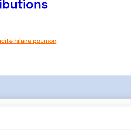
ibutions
cité hilaire poumon
Lancer une discussio