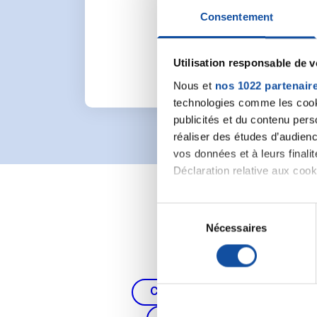
Pour lancer une nou
Consentement
Utilisation responsable de 
Nous et
nos 1022 partenair
technologies comme les cooki
publicités et du contenu per
réaliser des études d’audienc
vos données et à leurs final
Déclaration relative aux cooki
Si vous le permettez, nous a
S
Collecter des informa
Nécessaires
é
Identifier votre appar
l
digitales).
e
Pour en savoir plus sur le tr
c
Cancer du poumon, de la thy
Détails »
. Vous pouvez modifi
t
i