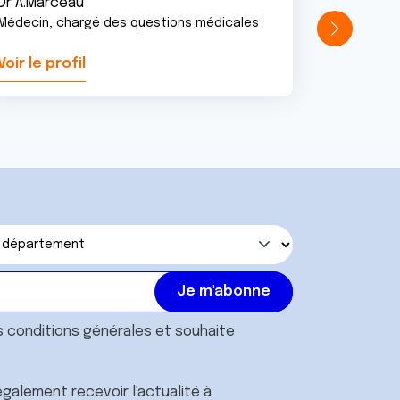
Dr A.Marceau
Médecin, chargé des questions médicales
Voir le profil
Voir le pr
s
conditions générales
et souhaite
galement recevoir l'actualité à