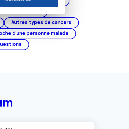
corps de l'utérus, ovaires)
nnalités relatives aux médias
on de notre site avec nos
cer du testicule
 d'autres informations que
Autres types de cancers
roche d'une personne malade
questions
rum