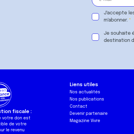
J'accepte le
m'abonner.
Je souhaite é
destination 
Liens utiles
Nos actualités
Nos publications
Contact
ion fiscale :
Devenir partenaire
e votre don est
Magazine Vivre
ible de votre
ur le revenu