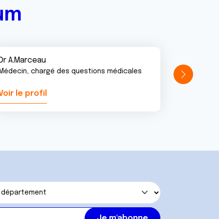
rum
Dr A.Marceau
Médecin, chargé des questions médicales
Voir le profil
Voir le pr