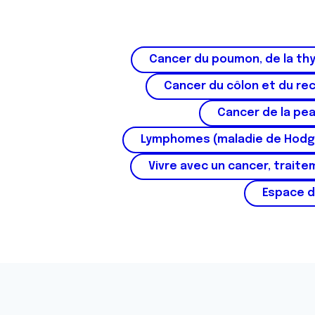
s
e
n
Cancer du poumon, de la thy
t
e
Cancer du côlon et du re
m
Cancer de la pe
e
n
Lymphomes (maladie de Hodg
t
Vivre avec un cancer, traite
Espace d