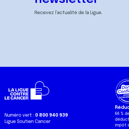
Recevez l’actualité de la Ligue.
Réduct
66 % d
Numéro vert :
0 800 940 939
déduct
Ligue Soutien Cancer
impôt s