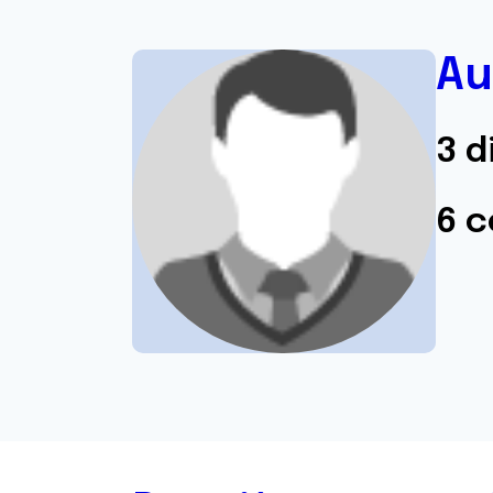
Au
3 d
6 