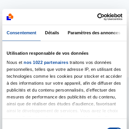
Dernières contributions
Consentement
Détails
Paramètres des annonces
10/03/2021
Utilisation responsable de vos données
Création de la discussion
Douleurs
Nous et
nos 1022 partenaires
traitons vos données
personnelles, telles que votre adresse IP, en utilisant des
technologies comme les cookies pour stocker et accéder
à des informations sur votre appareil, afin de diffuser des
publicités et du contenu personnalisés, d'effectuer des
Les intervenants du
mesures de performance des publicités et du contenu,
forum
ainsi que de réaliser des études d’audience, favorisant
ainsi le développement de services. Vous avez le choix
quant à l'utilisation de vos données et à leurs finalités.
Vous pouvez modifier ou retirer votre consentement à
S
Admin forum