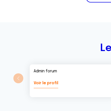
m
e
n
t
Le
Admin forum
Voir le profil