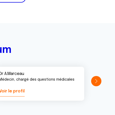
rum
Dr A.Marceau
Médecin, chargé des questions médicales
Voir le profil
Voir le pr