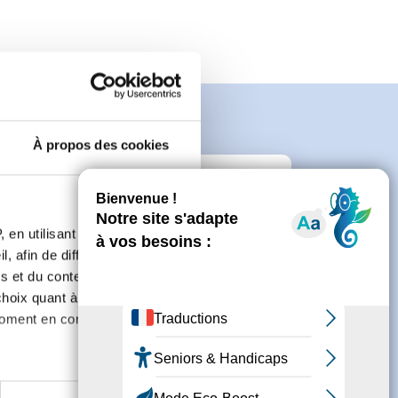
À propos des cookies
n
 en utilisant des
, afin de diffuser des
 de créer un compte.
s et du contenu, ainsi que de
oix quant à l'utilisation de
moment en consultant la