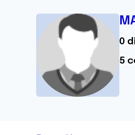
MA
0 d
5 