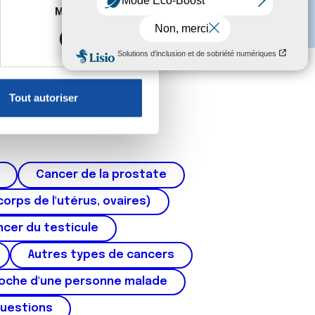
es à plusieurs mètres près
Marketing
s spécifiques (empreintes
, reportez-vous à la
section «
claration sur les cookies.
Tout autoriser
nnalités relatives aux médias
on de notre site avec nos
 d'autres informations que
Cancer de la prostate
corps de l'utérus, ovaires)
cer du testicule
Autres types de cancers
roche d'une personne malade
questions