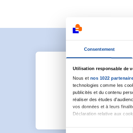
Consentement
Utilisation responsable de 
Nous et
nos 1022 partenair
technologies comme les cooki
Pour lancer une nou
publicités et du contenu per
réaliser des études d’audienc
vos données et à leurs final
Déclaration relative aux cooki
Si vous le permettez, nous a
S