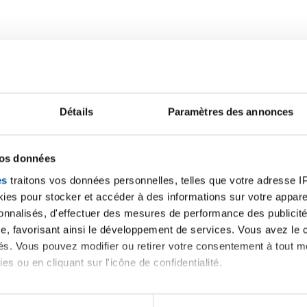
Détails
Paramètres des annonces
Lancer une discussio
vos données
es
traitons vos données personnelles, telles que votre adresse IP,
es pour stocker et accéder à des informations sur votre appareil
velle discussion, vous aurez besoin de vous connecter ou
sonnalisés, d'effectuer des mesures de performance des publicité
e, favorisant ainsi le développement de services. Vous avez le ch
ités. Vous pouvez modifier ou retirer votre consentement à tout 
Se connecter
Créer un nouveau compte
es ou en cliquant sur l'icône de confidentialité.
imerions également :