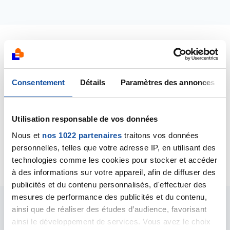
Dernières contributions
Consentement
Détails
Paramètres des annonces
27/02/2020
Commentaire
de la discussion
cancer du sein
HER2
Utilisation responsable de vos données
Nous et
nos 1022 partenaires
traitons vos données
27/02/2020
Création de la discussion
cancer du sein HER2
personnelles, telles que votre adresse IP, en utilisant des
technologies comme les cookies pour stocker et accéder
à des informations sur votre appareil, afin de diffuser des
publicités et du contenu personnalisés, d'effectuer des
mesures de performance des publicités et du contenu,
ainsi que de réaliser des études d’audience, favorisant
Les intervenants du
ainsi le développement de services. Vous avez le choix