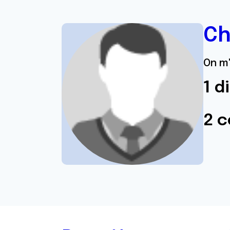
Ch
On m'
1 d
2 