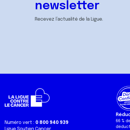
newsletter
Recevez l’actualité de la Ligue.
Réduct
66 % d
Numéro vert :
0 800 940 939
déduct
Ligue Soutien Cancer