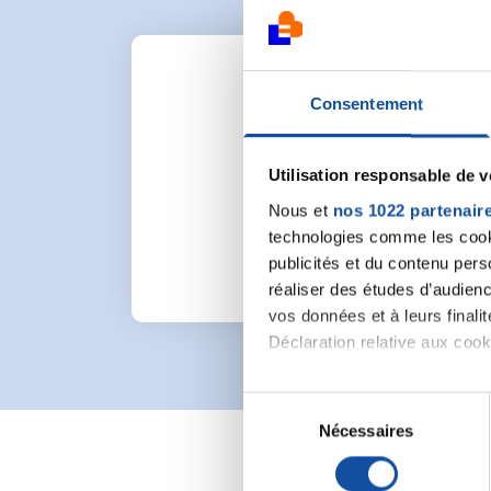
Consentement
Utilisation responsable de 
Pour lancer une nou
Nous et
nos 1022 partenair
technologies comme les cooki
publicités et du contenu per
réaliser des études d’audienc
vos données et à leurs final
Déclaration relative aux cooki
Si vous le permettez, nous a
S
Collecter des informa
Nécessaires
é
Identifier votre appar
l
digitales).
e