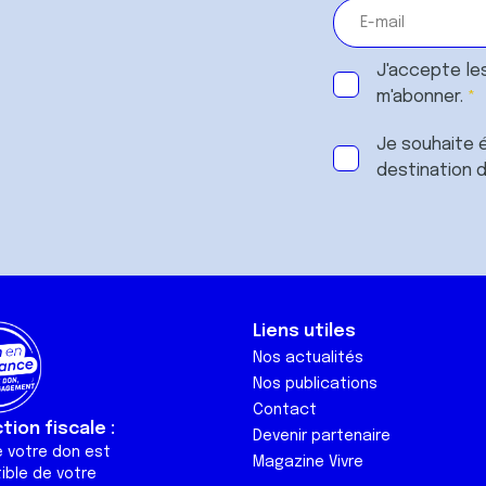
J'accepte le
m'abonner.
Je souhaite é
destination 
Liens utiles
Nos actualités
Nos publications
Contact
ion fiscale :
Devenir partenaire
e votre don est
Magazine Vivre
ible de votre