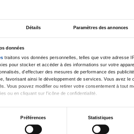
Lancer une discussio
Détails
Paramètres des annonces
vos données
velle discussion, vous aurez besoin de vous connecter ou
es
traitons vos données personnelles, telles que votre adresse IP,
es pour stocker et accéder à des informations sur votre appareil
Se connecter
Créer un nouveau compte
sonnalisés, d'effectuer des mesures de performance des publicité
e, favorisant ainsi le développement de services. Vous avez le ch
ités. Vous pouvez modifier ou retirer votre consentement à tout 
es ou en cliquant sur l'icône de confidentialité.
imerions également :
tions sur votre localisation géographique qui peuvent être précis
Préférences
Statistiques
eil en l'analysant activement pour en relever les caractéristique