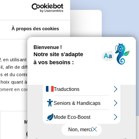
n
À propos des cookies
 de créer un compte.
 en utilisant des
, afin de diffuser des
s et du contenu, ainsi que de
oix quant à l'utilisation de
moment en consultant la
es à plusieurs mètres près
Marketing
s spécifiques (empreintes