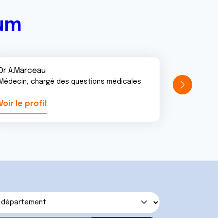
rum
Dr A.Marceau
Médecin, chargé des questions médicales
Voir le profil
Voir le pr