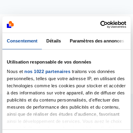
Dernières contributions
Consentement
Détails
Paramètres des annonces
09/04/2020
Création de la discussion
Etude sur le cancer,
Utilisation responsable de vos données
autres maladies chroniques et les régimes
médicalement prescrits
Nous et
nos 1022 partenaires
traitons vos données
personnelles, telles que votre adresse IP, en utilisant des
technologies comme les cookies pour stocker et accéder
à des informations sur votre appareil, afin de diffuser des
publicités et du contenu personnalisés, d'effectuer des
mesures de performance des publicités et du contenu,
Les intervenants du
ainsi que de réaliser des études d’audience, favorisant
forum
ainsi le développement de services. Vous avez le choix
quant à l'utilisation de vos données et à leurs finalités.