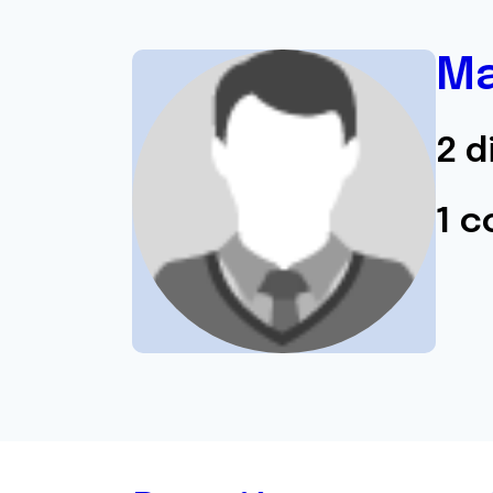
M
2 d
1 