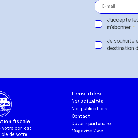
J'accepte le
m'abonner.
Je souhaite é
destination 
Liens utiles
Nos actualités
Nos publications
Contact
ion fiscale :
Devenir partenaire
e votre don est
Magazine Vivre
ible de votre