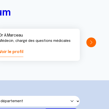
rum
Dr A.Marceau
Médecin, chargé des questions médicales
Voir le profil
Voir le pr