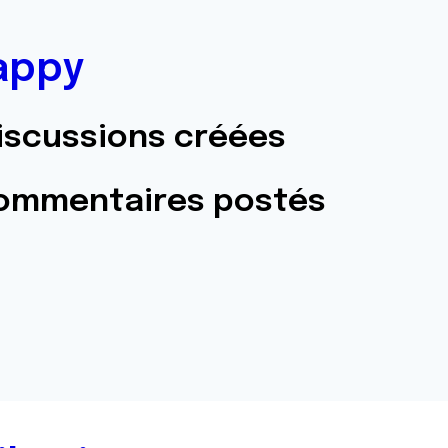
appy
iscussions créées
commentaires postés