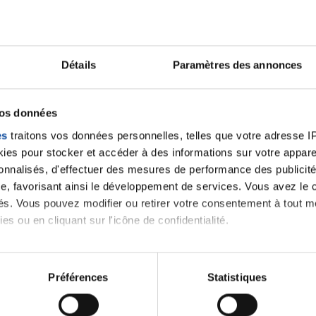
Lancer une discussio
Détails
Paramètres des annonces
vos données
velle discussion, vous aurez besoin de vous connecter ou
es
traitons vos données personnelles, telles que votre adresse IP,
es pour stocker et accéder à des informations sur votre appareil
Se connecter
Créer un nouveau compte
sonnalisés, d'effectuer des mesures de performance des publicité
e, favorisant ainsi le développement de services. Vous avez le ch
ités. Vous pouvez modifier ou retirer votre consentement à tout 
es ou en cliquant sur l'icône de confidentialité.
imerions également :
tions sur votre localisation géographique qui peuvent être précis
Préférences
Statistiques
eil en l'analysant activement pour en relever les caractéristique