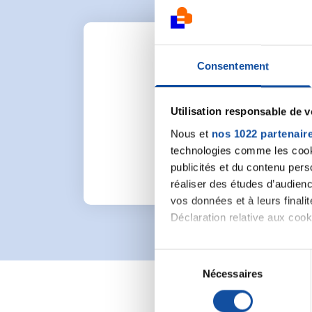
Consentement
Utilisation responsable de 
Pour lancer une nou
Nous et
nos 1022 partenair
technologies comme les cooki
publicités et du contenu per
réaliser des études d’audienc
vos données et à leurs final
Déclaration relative aux cooki
Si vous le permettez, nous a
S
Collecter des informa
Nécessaires
é
Identifier votre appar
l
digitales).
e