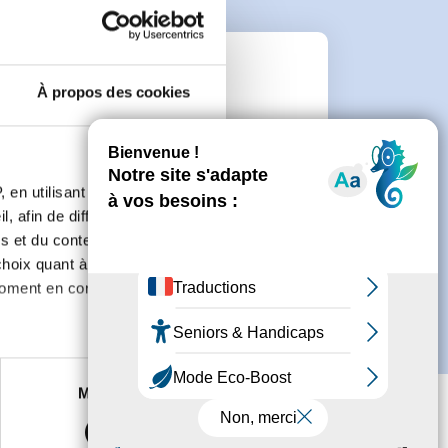
n
À propos des cookies
 de créer un compte.
 en utilisant des
, afin de diffuser des
s et du contenu, ainsi que de
oix quant à l'utilisation de
moment en consultant la
es à plusieurs mètres près
Marketing
s spécifiques (empreintes