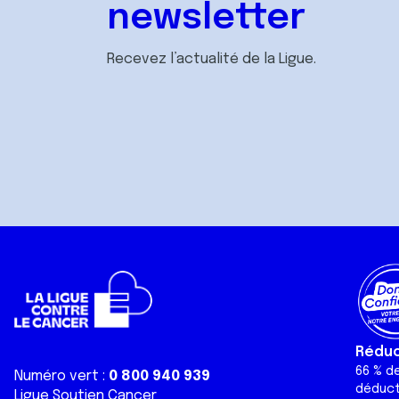
newsletter
Recevez l’actualité de la Ligue.
Réduct
66 % d
Numéro vert :
0 800 940 939
déduct
Ligue Soutien Cancer