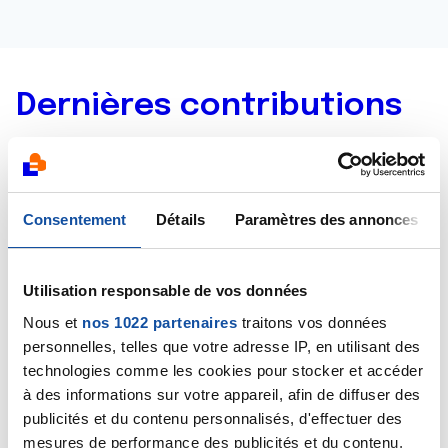
Dernières contributions
02/06/2020
Commentaire
de la discussion
Tumeur pancréas
?...
Consentement
Détails
Paramètres des annonces
02/06/2020
Commentaire
de la discussion
Fin de vie
Utilisation responsable de vos données
annoncée
Nous et
nos 1022 partenaires
traitons vos données
personnelles, telles que votre adresse IP, en utilisant des
02/06/2020
technologies comme les cookies pour stocker et accéder
Commentaire
de la discussion
Taches sur le
à des informations sur votre appareil, afin de diffuser des
palais
publicités et du contenu personnalisés, d'effectuer des
mesures de performance des publicités et du contenu,