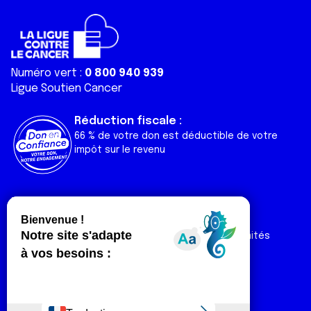
Numéro vert :
0 800 940 939
Ligue Soutien Cancer
Réduction fiscale :
66 % de votre don est déductible de votre
impôt sur le revenu
Liens utiles
Espaces
Nos actualités
Forum
Nos publications
Espace Ligue & comités
Contact
Espace chercheur
Devenir partenaire
Espace presse
Magazine Vivre
Intranet