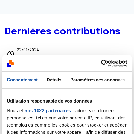
Dernières contributions
22/01/2024
Commentaire
de la discussion
A Fralac
21/06/2020
Commentaire
de la discussion
Conseils:
Consentement
Détails
Paramètres des annonces
comment vivre avec la peur suite au diagnostic
du cancer ?
Utilisation responsable de vos données
21/06/2020
Nous et
nos 1022 partenaires
traitons vos données
Commentaire
de la discussion
Témoignage
personnelles, telles que votre adresse IP, en utilisant des
cancer du rectum 41 ans
technologies comme les cookies pour stocker et accéder
à des informations sur votre appareil, afin de diffuser des