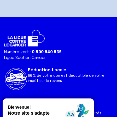
Numéro vert :
0 800 940 939
Ligue Soutien Cancer
Réduction fiscale :
66 % de votre don est déductible de votre
impôt sur le revenu
Liens utiles
Espaces
Nos actualités
Forum
Nos publications
Espace Ligue & comités