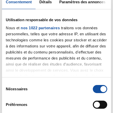
Consentement
Détails
Paramètres des annonces
bien ce que votre chirurgien vous avait dit?
Bonne soirée.
Utilisation responsable de vos données
Citer
Nous et
nos 1022 partenaires
traitons vos données
personnelles, telles que votre adresse IP, en utilisant des
technologies comme les cookies pour stocker et accéder
à des informations sur votre appareil, afin de diffuser des
publicités et du contenu personnalisés, d'effectuer des
mesures de performance des publicités et du contenu,
ainsi que de réaliser des études d’audience, favorisant
Fralac
ainsi le développement de services. Vous avez le choix
03/02/2024 - 23:06
quant à l'utilisation de vos données et à leurs finalités.
Vous pouvez modifier ou retirer votre consentement à
S
tout moment en consultant la Déclaration relative aux
Nécessaires
é
Bonjour,
cookies ou en cliquant sur l'icône de confidentialité.
l
e
Préférences
Les CLCC sont juste des unités de référence
Si vous le permettez, nous aimerions également :
c
mais il y a bien évidemment plein d'autres