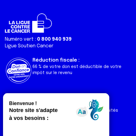
Numéro vert :
0 800 940 939
Ligue Soutien Cancer
Réduction fiscale :
66 % de votre don est déductible de votre
impôt sur le revenu
Liens utiles
Espaces
Nos actualités
Forum
Nos publications
Espace Ligue & comités
Contact
Espace chercheur
Devenir partenaire
Espace presse
Magazine Vivre
Intranet