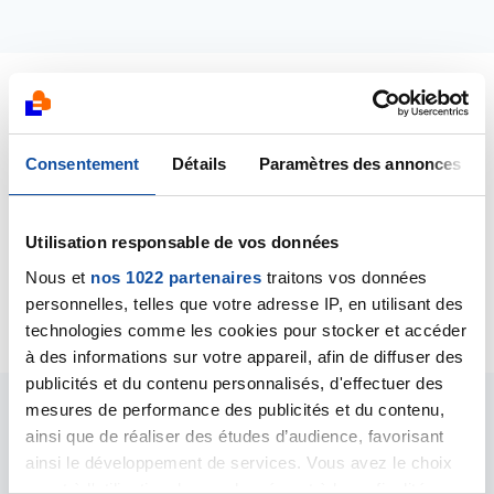
Dernières contributions
Consentement
Détails
Paramètres des annonces
24/09/2020
Commentaire
de la discussion
Bilan résumé
Utilisation responsable de vos données
24/09/2020
Nous et
nos 1022 partenaires
traitons vos données
Création de la discussion
Bilan résumé
personnelles, telles que votre adresse IP, en utilisant des
technologies comme les cookies pour stocker et accéder
à des informations sur votre appareil, afin de diffuser des
publicités et du contenu personnalisés, d'effectuer des
mesures de performance des publicités et du contenu,
Les intervenants du
ainsi que de réaliser des études d’audience, favorisant
ainsi le développement de services. Vous avez le choix
forum
quant à l'utilisation de vos données et à leurs finalités.