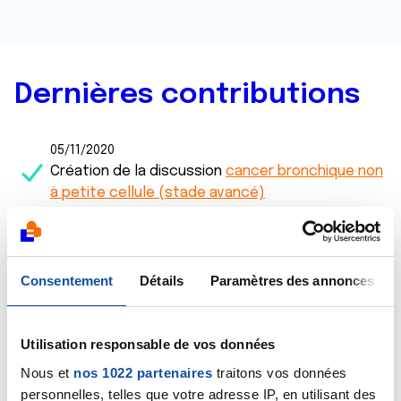
Dernières contributions
05/11/2020
Création de la discussion
cancer bronchique non
à petite cellule (stade avancé)
10/10/2020
Commentaire
de la discussion
diagnostic cancer
du poumon
Consentement
Détails
Paramètres des annonces
02/10/2020
Commentaire
de la discussion
diagnostic cancer
Utilisation responsable de vos données
du poumon
Nous et
nos 1022 partenaires
traitons vos données
personnelles, telles que votre adresse IP, en utilisant des