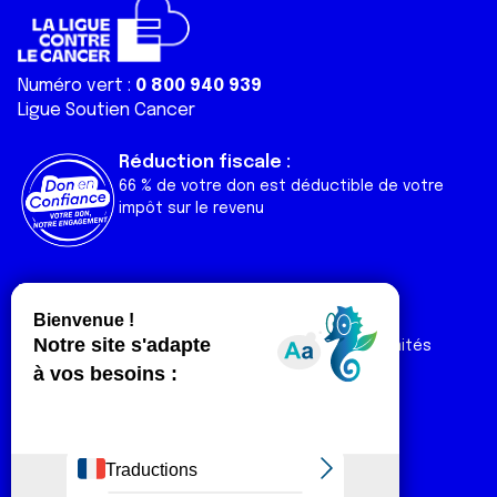
Numéro vert :
0 800 940 939
Ligue Soutien Cancer
Réduction fiscale :
66 % de votre don est déductible de votre
impôt sur le revenu
Liens utiles
Espaces
Nos actualités
Forum
Nos publications
Espace Ligue & comités
Contact
Espace chercheur
Devenir partenaire
Espace presse
Magazine Vivre
Intranet
Réseaux sociaux