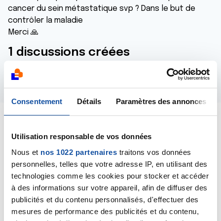
cancer du sein métastatique svp ? Dans le but de
contrôler la maladie
Merci 🙏
1 discussions créées
0 commentaires postés
Consentement
Détails
Paramètres des annonces
Dernières contributions
Utilisation responsable de vos données
Nous et
nos 1022 partenaires
traitons vos données
05/01/2025
personnelles, telles que votre adresse IP, en utilisant des
Création de la discussion
Femara (letrozole) à
technologies comme les cookies pour stocker et accéder
vie
à des informations sur votre appareil, afin de diffuser des
publicités et du contenu personnalisés, d'effectuer des
mesures de performance des publicités et du contenu,