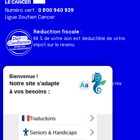
Numéro vert :
0 800 940 939
Ligue Soutien Cancer
Réduction fiscale :
66 % de votre don est déductible de votre
impôt sur le revenu
Liens utiles
Espaces
Nos actualités
Forum
Nos publications
Espace Ligue & comités
Contact
Espace chercheur
Devenir partenaire
Espace presse
Magazine Vivre
Intranet
Réseaux sociaux