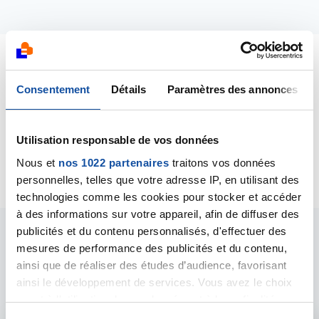
Dernières contributions
Consentement
Détails
Paramètres des annonces
14/11/2020
Création de la discussion
Eviter un cancer de la
Utilisation responsable de vos données
peau après un coup de soleil
Nous et
nos 1022 partenaires
traitons vos données
personnelles, telles que votre adresse IP, en utilisant des
technologies comme les cookies pour stocker et accéder
à des informations sur votre appareil, afin de diffuser des
publicités et du contenu personnalisés, d'effectuer des
Les intervenants du
mesures de performance des publicités et du contenu,
ainsi que de réaliser des études d’audience, favorisant
forum
ainsi le développement de services. Vous avez le choix
quant à l'utilisation de vos données et à leurs finalités.
Vous pouvez modifier ou retirer votre consentement à