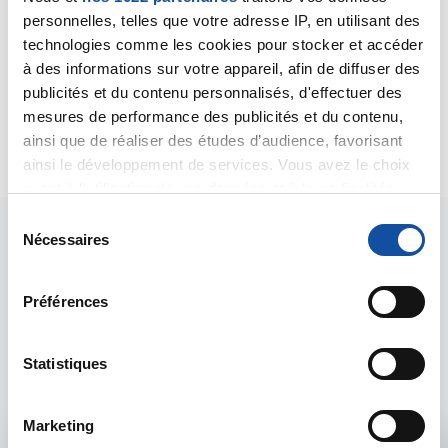
personnelles, telles que votre adresse IP, en utilisant des
Ca s'appelle tout simplement de la discrimination
technologies comme les cookies pour stocker et accéder
Vous devriez appeler la Ligue, ils pourront vous
à des informations sur votre appareil, afin de diffuser des
conseiller sur les démarches
publicités et du contenu personnalisés, d'effectuer des
Stéphane
mesures de performance des publicités et du contenu,
Citer
ainsi que de réaliser des études d’audience, favorisant
ainsi le développement de services. Vous avez le choix
quant à l'utilisation de vos données et à leurs finalités.
Vous pouvez modifier ou retirer votre consentement à
S
tout moment en consultant la Déclaration relative aux
Nécessaires
é
cookies ou en cliquant sur l'icône de confidentialité.
l
e
Préférences
Si vous le permettez, nous aimerions également :
c
Les intervenants du
Collecter des informations sur votre localisation
t
géographique qui peuvent être précises à plusieurs
i
Statistiques
forum
mètres près
o
Identifier votre appareil en l'analysant activement
n
Marketing
pour en relever les caractéristiques spécifiques
d