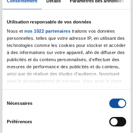
Consentement
Détails
Paramètres des annonces
Citer
Utilisation responsable de vos données
Nous et
nos 1022 partenaires
traitons vos données
personnelles, telles que votre adresse IP, en utilisant des
technologies comme les cookies pour stocker et accéder
pepitocrame
à des informations sur votre appareil, afin de diffuser des
09/05/2025 - 09:20
publicités et du contenu personnalisés, d'effectuer des
mesures de performance des publicités et du contenu,
ainsi que de réaliser des études d’audience, favorisant
ainsi le développement de services. Vous avez le choix
Bonjour Dr Marceau,
quant à l'utilisation de vos données et à leurs finalités.
Vous pouvez modifier ou retirer votre consentement à
Je vous remercie sincèrement pour votre
S
tout moment en consultant la Déclaration relative aux
réponse et pour toutes les informations
Nécessaires
é
détaillées que vous avez partagées. Votre
cookies ou en cliquant sur l'icône de confidentialité.
l
message m’apporte de précieux éclairages et me
e
Préférences
rassure quant aux démarches à entreprendre. Je
Si vous le permettez, nous aimerions également :
c
prends bonne note des différents services
Collecter des informations sur votre localisation
t