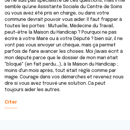
Je ne suis pas spécialiste de ces questions, mais il me
ou qu'ils ont collectées lors de votre utilisation de leurs
semble qu'une Assistante Sociale du Centre de Soins
services.
où vous avez été pris en charge, ou dans votre
commune devrait pouvoir vous aider. Il faut frapper à
toutes les portes : Mutuelle, Médecine du Travail,
peut-être la Maison du Handicap ? Pourquoi ne pas
écrire à votre Maire ou à votre Député ? bien sûr, il ne
vont pas vous envoyer un chèque, mais ça permet
parfois de faire avancer les choses. Moi j'avais écrit à
mon député parce que le dossier de mon mari était
"bloqué" (en fait perdu....), à la Maison du Handicap ;
moins d'un mois après, tout était réglé comme par
magie. Courage dans vos démarches et revenez nous
dire si vous avez trouvé une solution. Ca peut
toujours aider les autres.
Citer