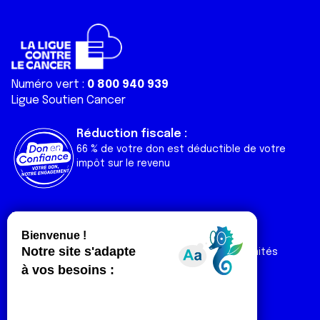
Numéro vert :
0 800 940 939
Ligue Soutien Cancer
Réduction fiscale :
66 % de votre don est déductible de votre
impôt sur le revenu
Liens utiles
Espaces
Nos actualités
Forum
Nos publications
Espace Ligue & comités
Contact
Espace chercheur
Devenir partenaire
Espace presse
Magazine Vivre
Intranet