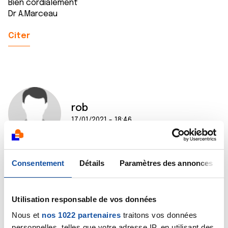
Bien cordialement
Dr A.Marceau
Citer
rob
17/01/2021 - 18:46
Consentement
Détails
Paramètres des annonces
bonsoir christine,
peut être là tu trouveras quelques renseignements:
https://abacus-rh.com/financements/bilan-de-
Utilisation responsable de vos données
competences-en-arret-maladi…
Nous et
nos 1022 partenaires
traitons vos données
bonne soirée a toi.
personnelles, telles que votre adresse IP, en utilisant des