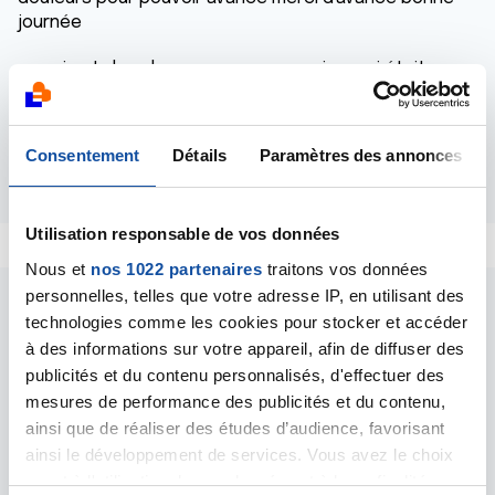
journée
un qui est dans le meme cas que moi ou qui était
comme moi pour savoir quoi faire merci d'avance
bonne journée
Consentement
Détails
Paramètres des annonces
Répondre
Utilisation responsable de vos données
Nous et
nos 1022 partenaires
traitons vos données
personnelles, telles que votre adresse IP, en utilisant des
technologies comme les cookies pour stocker et accéder
à des informations sur votre appareil, afin de diffuser des
publicités et du contenu personnalisés, d'effectuer des
mesures de performance des publicités et du contenu,
Les intervenants du
ainsi que de réaliser des études d’audience, favorisant
forum
ainsi le développement de services. Vous avez le choix
quant à l'utilisation de vos données et à leurs finalités.