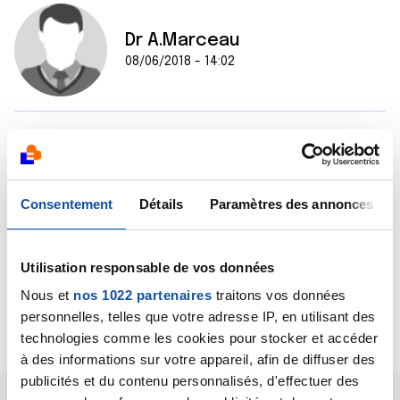
Dr A.Marceau
08/06/2018 - 14:02
Bonjour,
Afin d'avoir une réponse personnalisée prenant en
compte tous les éléments de votre dossier, je vous
invite à solliciter AIDEA, gratuit, anonyme et
Consentement
Détails
Paramètres des annonces
confidentiel, AIDEA est accessible du lundi au vendredi
de 9h à 19h au 0 800 940 939, puis taper 2.
Bien cordialement
Utilisation responsable de vos données
Dr A.Marceau
Nous et
nos 1022 partenaires
traitons vos données
personnelles, telles que votre adresse IP, en utilisant des
Citer
technologies comme les cookies pour stocker et accéder
à des informations sur votre appareil, afin de diffuser des
publicités et du contenu personnalisés, d'effectuer des