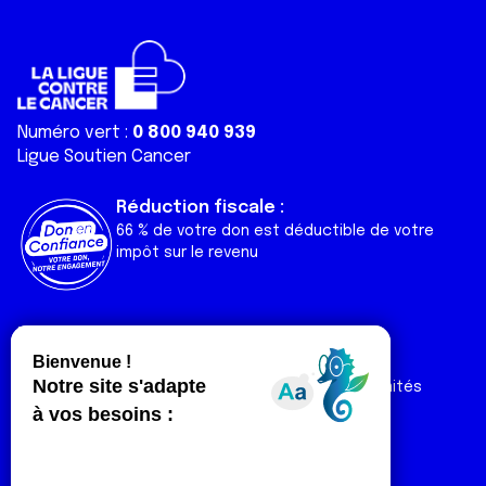
Numéro vert :
0 800 940 939
Ligue Soutien Cancer
Réduction fiscale :
66 % de votre don est déductible de votre
impôt sur le revenu
Liens utiles
Espaces
Nos actualités
Forum
Nos publications
Espace Ligue & comités
Contact
Espace chercheur
Devenir partenaire
Espace presse
Magazine Vivre
Intranet