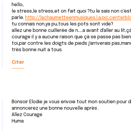
hello,
le stress,le stress,et on fait quoi ?tu le sais non c'es
parle.
http://lachaumetteenmusiques.l.a.pic.centerbl
tu connais non,ya pu,tous les pots sont vide?
allez une bonne cuillerée de n.....a avant d'aller au lit,
courage il y a aucune raison que çà se passe pas bien,
toi,par contre les doigts de pieds j'arriverais pas,m
très bonne nuit a tous.
Citer
Bonsoir Elodie je vous envoie tout mon soutien pour d
annoncerez une bonne nouvelle après .
Allez Courage
Huma