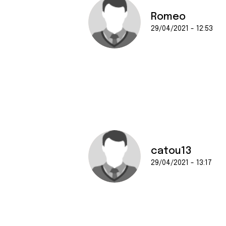
e
n
Romeo
t
29/04/2021 - 12:53
e
m
e
n
t
catou13
29/04/2021 - 13:17