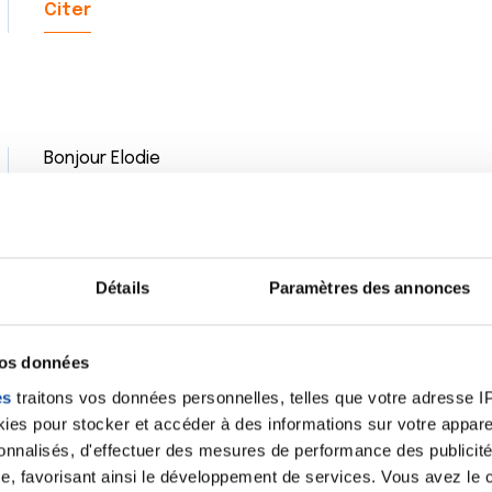
Citer
Bonjour Elodie
Moi aussi, j'espère que tu nous annonceras de bonne
Je te souhaite bon courage.
Naouel
Citer
Détails
Paramètres des annonces
vos données
es
traitons vos données personnelles, telles que votre adresse IP,
es pour stocker et accéder à des informations sur votre appareil
Hello Lodye
sonnalisés, d'effectuer des mesures de performance des publicité
C'est un moment difficile mais je suis sûr que tout va
seront celles que tu attends
e, favorisant ainsi le développement de services. Vous avez le ch