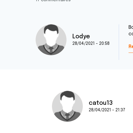
17 commentaires
B
c
Lodye
28/04/2021 - 20:58
R
catou13
28/04/2021 - 21:37