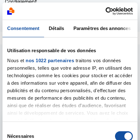
Cordialement
Répondre
Consentement
Détails
Paramètres des annonces
Utilisation responsable de vos données
Nous et
nos 1022 partenaires
traitons vos données
personnelles, telles que votre adresse IP, en utilisant des
technologies comme les cookies pour stocker et accéder
à des informations sur votre appareil, afin de diffuser des
Les intervenants du
publicités et du contenu personnalisés, d'effectuer des
forum
mesures de performance des publicités et du contenu,
ainsi que de réaliser des études d’audience, favorisant
ainsi le développement de services. Vous avez le choix
quant à l'utilisation de vos données et à leurs finalités.
Admin forum
Vous pouvez modifier ou retirer votre consentement à
S
tout moment en consultant la Déclaration relative aux
Nécessaires
é
Voir le profil